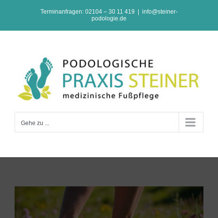
Zum
Terminanfragen: 02104 – 30 11 419
|
info@steiner-
podologie.de
Inhalt
springen
Gehe zu ...