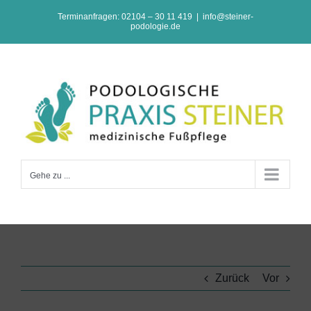
Zum
Terminanfragen: 02104 – 30 11 419
|
info@steiner-
podologie.de
Inhalt
springen
Gehe zu ...
Zurück
Vor