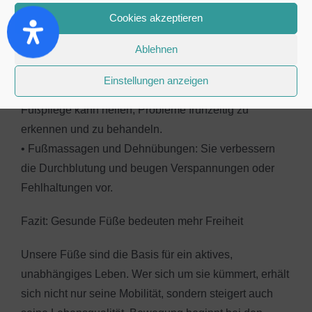
sind entscheidend.
Cookies akzeptieren
• Regelmäßige Bewegung einbauen: Spaziergänge,
Ablehnen
Fußgymnastik oder Barfußlaufen fördern die
Durchblutung und stärken die Muskulatur.
Einstellungen anzeigen
• Podologische Kontrolle nutzen: Professionelle
Fußpflege kann helfen, Probleme frühzeitig zu
erkennen und zu behandeln.
• Fußmassagen und Dehnübungen: Sie verbessern
die Durchblutung und beugen Verspannungen oder
Fehlhaltungen vor.
Fazit: Gesunde Füße bedeuten mehr Freiheit
Unsere Füße sind die Basis für ein aktives,
unabhängiges Leben. Wer sich um sie kümmert, erhält
sich nicht nur seine Mobilität, sondern steigert auch