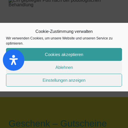
Wohlfühlbehandlungen
Cookie-Zustimmung verwalten
Wir verwenden Cookies, um unsere Website und unseren Service zu
optimieren.
Pediküre
Cookies akzeptieren
Fußmassage
Ablehnen
Einstellungen anzeigen
Geschenk – Gutscheine