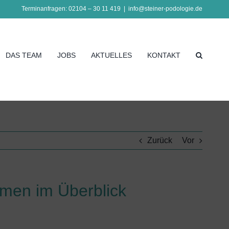
Terminanfragen: 02104 – 30 11 419
|
info@steiner-podologie.de
DAS TEAM
JOBS
AKTUELLES
KONTAKT
Zurück
Vor
emen im Überblick