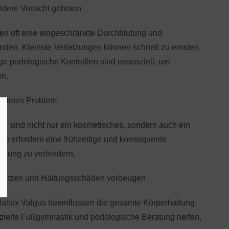
ndere Vorsicht geboten
n oft eine eingeschränkte Durchblutung und
den. Kleinste Verletzungen können schnell zu ernsten
 podologische Kontrollen sind essenziell, um
en.
reitetes Problem
ln sind nicht nur ein kosmetisches, sondern auch ein
ie erfordern eine frühzeitige und konsequente
itung zu verhindern.
hmerzen und Haltungsschäden vorbeugen
Hallux Valgus beeinflussen die gesamte Körperhaltung.
zielte Fußgymnastik und podologische Beratung helfen,