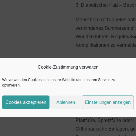
3. Diabetischer Fuß – Beso
Menschen mit Diabetes habe
vermindertes Schmerzempfin
Wunden führen. Regelmäßige
Komplikationen zu vermeid
4. Nagelpilz – Ein weit verb
Cookie-Zustimmung verwalten
Pilzinfektionen an den Näge
Wir verwenden Cookies, um unsere Website und unseren Service zu
gesundheitliches Problem. S
optimieren.
Behandlung, um eine Ausbre
Cookies akzeptieren
Ablehnen
Einstellungen anzeigen
5. Fußfehlstellungen – Sc
Plattfüße, Spreizfüße oder 
Orthopädische Einlagen, ge