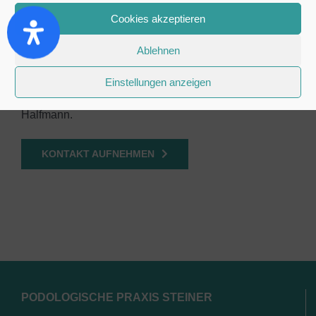
Sprechen Sie uns an.
Cookies akzeptieren
Um auch für Ihre Fußnägel die bestmögliche Therapie
Ablehnen
anbieten zu können, arbeiten wir mit verschiedenen
Nagelspangenherstellern zusammen: Onyfix von
Einstellungen anzeigen
Allpresan, Naspan von Gerlach und Nora von
Halfmann.
KONTAKT AUFNEHMEN
PODOLOGISCHE PRAXIS STEINER