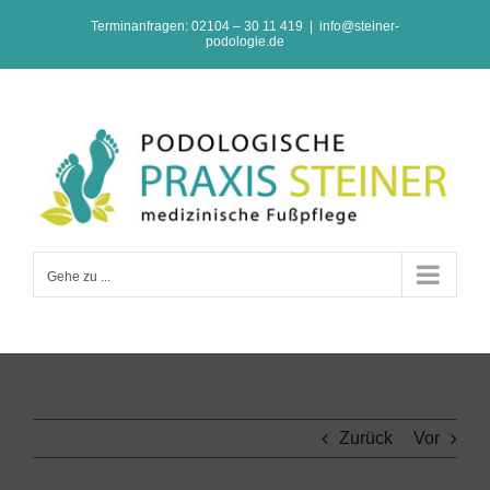
Zum
Terminanfragen: 02104 – 30 11 419
|
info@steiner-
podologie.de
Inhalt
springen
Gehe zu ...
Zurück
Vor