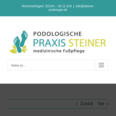
Zum
Terminanfragen: 02104 – 30 11 419
|
info@steiner-
podologie.de
Inhalt
springen
Gehe zu ...
Zurück
Vor