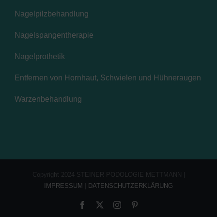
Nagelpilzbehandlung
Nagelspangentherapie
Nagelprothetik
Entfernen von Hornhaut, Schwielen und Hühneraugen
Warzenbehandlung
Copyright 2024 STEINER PODOLOGIE METTMANN |
IMPRESSUM
|
DATENSCHUTZERKLÄRUNG
Facebook
X
Instagram
Pinterest