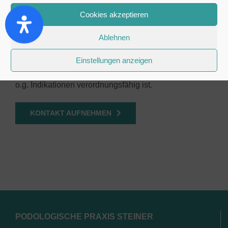
Cookies akzeptieren
Unsere Empfehlung an Sie:
Ablehnen
Sprechen Sie mit Ihrem behandelnden Arzt und
informieren Sie sich genau, ob eine podologische
Einstellungen anzeigen
Behandlung in Ihrem Fall unter Berücksichtigung der
o.g. Indikationen verordnungsfähig ist.
KONTAKT AUFNEHMEN
PODOLOGISCHE PRAXIS STEINER