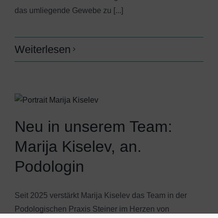
das umliegende Gewebe zu [...]
Weiterlesen
Neu in unserem Team:
Marija Kiselev, an.
Podologin
Seit 2025 verstärkt Marija Kiselev das Team in der
Podologischen Praxis Steiner im Herzen von