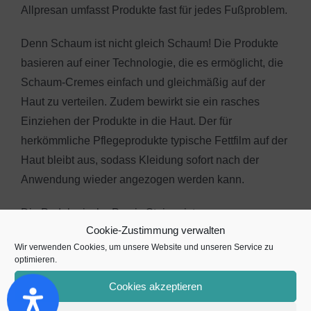
Allpresan umfasst Produkte fast für jedes Fußproblem.
Denn Schaum ist nicht gleich Schaum! Die Produkte
basieren auf einer Technologie, die es ermöglicht, die
Schaum-Cremes einfach und gleichmäßig auf der
Haut zu verteilen. Zudem bewirkt sie ein rasches
Einziehen der Produkte in die Haut. Der für
herkömmliche Pflegeprodukte typische Fettfilm auf der
Haut bleibt aus, sodass Kleidung sofort nach der
Anwendung wieder angezogen werden kann.
Die Podologische Praxis Steiner ist
Cookie-Zustimmung verwalten
Kooperationspartner von Allpresan.
Wir verwenden Cookies, um unsere Website und unseren Service zu
optimieren.
Haben Sie ein spezielles Fußproblem oder möchten
Sie einfach, dass Ihre Fußhaut gut versorgt wird?
Cookies akzeptieren