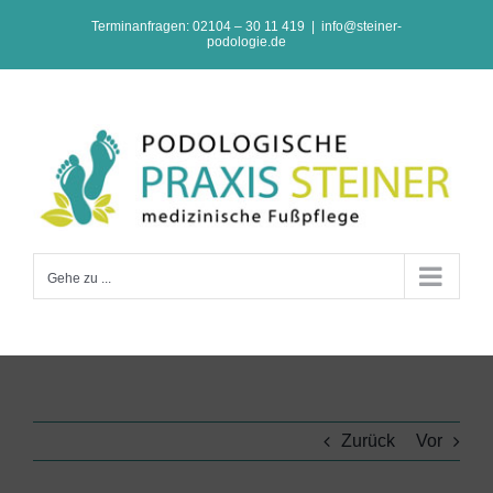
Zum
Terminanfragen: 02104 – 30 11 419
|
info@steiner-
podologie.de
Inhalt
springen
Gehe zu ...
Zurück
Vor