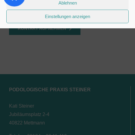
Ablehnen
Fragen Sie uns nach den verschiedenen
Anwendungsbereichen. Wir beraten Sie gerne.
Einstellungen anzeigen
KONTAKT AUFNEHMEN
PODOLOGISCHE PRAXIS STEINER
Kati Steiner
Jubiläumsplatz 2-4
40822 Mettmann