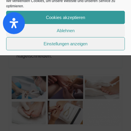
Wir verwenden Cookies, um unsere Website und unseren Service zu
optimieren.
Ein eingewachsener Zehennagel (Unguis
Cookies akzeptieren
incarnatus) drückt sich in das Nagelbett und
Ablehnen
verursacht Schmerzen oder eine Entzündung,
meist hervorgerufen durch zu enges
Einstellungen anzeigen
Schuhwerk oder durch falsches
Nagelschneiden.