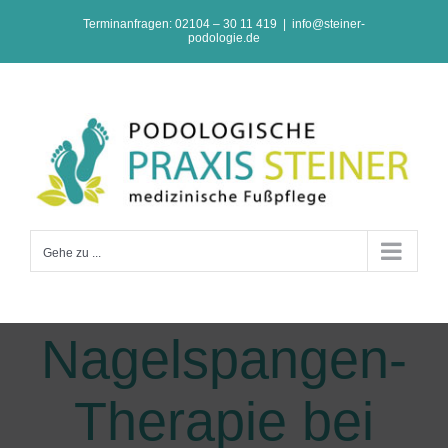
Zum
Terminanfragen: 02104 – 30 11 419
|
info@steiner-
podologie.de
Inhalt
springen
Gehe zu ...
Nagelspangen-
Therapie bei