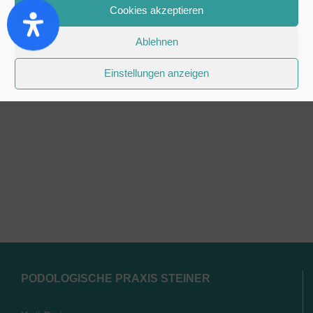
Wir beraten Sie gerne und stellen einen
Cookies akzeptieren
entsprechenden Kostenvoranschlag für Ihre
Ablehnen
Krankenkasse aus. Es ist wichtig, dass Sie diesen
Ihrer Krankenkasse vorlegen und im Vorfeld die Frage
Einstellungen anzeigen
der Kostenübernahme klären.
PODOLOGISCHE PRAXIS STEINER