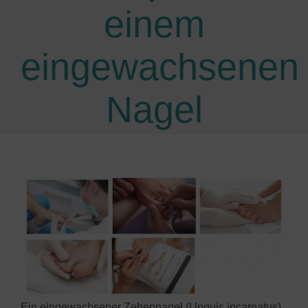
einem
eingewachsenen
Nagel
View
Larger
Image
Ein eingewachsener Zehennagel (Unguis incarnatus)