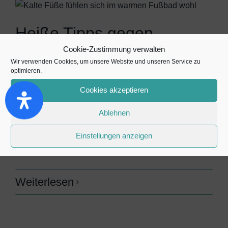
Heiße Tipps gegen
Cookie-Zustimmung verwalten
Eisfüße
Wir verwenden Cookies, um unsere Website und unseren Service zu
optimieren.
Es ist nochmal richtig kalt geworden in der letzten
Cookies akzeptieren
Woche. Kälte, Eis und Schnee oder einfach nur
Ablehnen
feuchtes Winterwetter -- die frostige Jahreszeit ist
besonders für die Füße kein Vergnügen. Denn sind
Einstellungen anzeigen
diese [...]
Weiterlesen